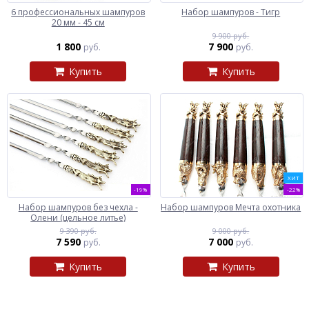
6 профессиональных шампуров
Набор шампуров - Тигр
20 мм - 45 см
9 900 руб.
1 800
7 900
руб.
руб.
Купить
Купить
ХИТ
-19%
-22%
Набор шампуров без чехла -
Набор шампуров Мечта охотника
Олени (цельное литье)
9 390 руб.
9 000 руб.
7 590
7 000
руб.
руб.
Купить
Купить