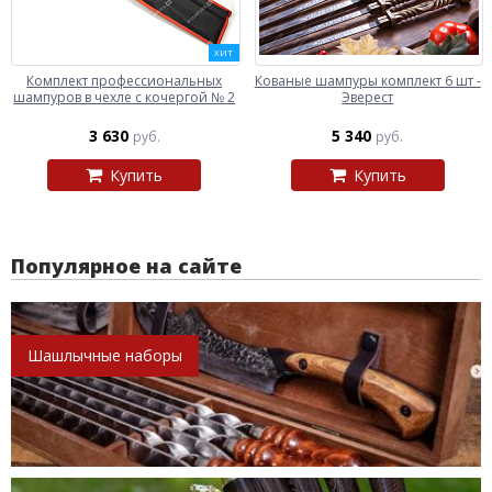
ХИТ
Комплект профессиональных
Кованые шампуры комплект 6 шт -
шампуров в чехле с кочергой № 2
Эверест
3 630
5 340
руб.
руб.
Купить
Купить
Популярное на сайте
Шашлычные наборы