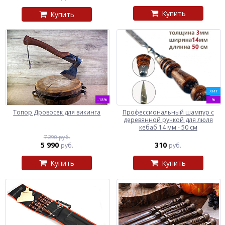
Купить
Купить
ХИТ
-18%
%
Топор Дровосек для викинга
Профессиональный шампур с
деревянной ручкой для люля
кебаб 14 мм - 50 см
7 290 руб.
5 990
310
руб.
руб.
Купить
Купить