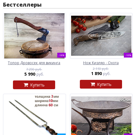
Бестселлеры
-18%
-10%
Топор Дровосек для викинга
Нож Кизляр - Охота
2 110 руб.
7 290 руб.
1 890
5 990
руб.
руб.
Купить
Купить