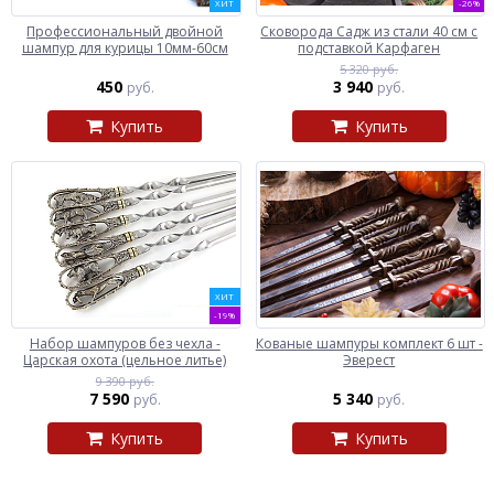
ХИТ
-26%
Профессиональный двойной
Сковорода Садж из стали 40 см с
шампур для курицы 10мм-60см
подставкой Карфаген
5 320 руб.
450
3 940
руб.
руб.
Купить
Купить
ХИТ
-19%
Набор шампуров без чехла -
Кованые шампуры комплект 6 шт -
Царская охота (цельное литье)
Эверест
9 390 руб.
7 590
5 340
руб.
руб.
Купить
Купить