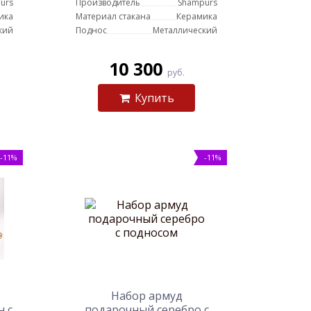
urs
Производитель
Shampurs
ика
Материал стакана
Керамика
кий
Поднос
Металлический
10 300
руб.
Купить
-11%
-11%
Набор армуд
н с
подарочный серебро с