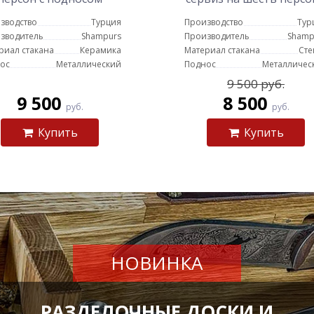
античное золото
подносом (золото)
зводство
Турция
Производство
Тур
зводитель
Shampurs
Производитель
Shamp
риал стакана
Керамика
Материал стакана
Сте
ос
Металлический
Поднос
Металличес
9 500 руб.
9 500
8 500
руб.
руб.
Купить
Купить
НОВИНКА
РАЗДЕЛОЧНЫЕ ДОСКИ И