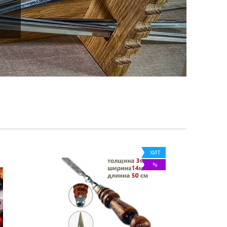
ХИТ
%