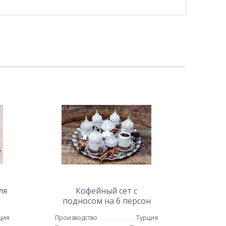
ля
Кофейный сет с
подносом на 6 персон
усыпанный алмазами
ция
Производство
Турция