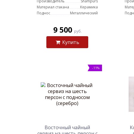
Производитель
Shampurs
Прои
Материал стакана
Керамика
Мате
Поднос
Металлический
Подн
9 500
руб.
Купить
-11%
Восточный чайный
К
сервиз на шесть персон с