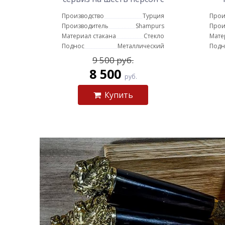
подносом (серебро)
Производство
Турция
Прои
Производитель
Shampurs
Прои
Материал стакана
Стекло
Мате
Поднос
Металлический
Подн
9 500 руб.
8 500
руб.
Купить