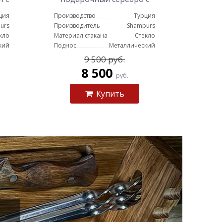
подносом
ция
Производство
Турция
urs
Производитель
Shampurs
кло
Материал стакана
Стекло
кий
Поднос
Металлический
9 500 руб.
8 500
руб.
Купить