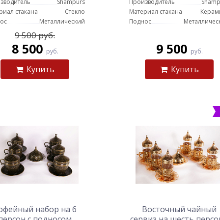
зводитель
Shampurs
Производитель
Shamp
риал стакана
Стекло
Материал стакана
Керам
ос
Металлический
Поднос
Металличес
9 500 руб.
8 500
9 500
руб.
руб.
Купить
Купить
офейный набор на 6
Восточный чайный
персон с подносом
сервиз на шесть персо