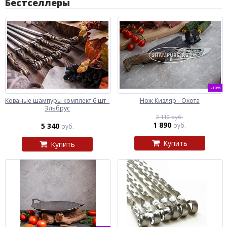
Бестселлеры
-10%
Кованые шампуры комплект 6 шт -
Нож Кизляр - Охота
Эльбрус
2 110 руб.
1 890
5 340
руб.
руб.
Купить
Купить