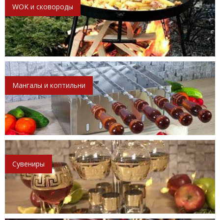
WOK и сковороды
Мангалы и коптильни
Сувениры