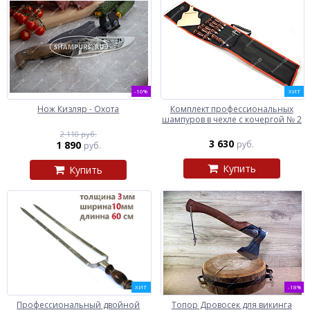
-10%
ХИТ
Нож Кизляр - Охота
Комплект профессиональных
шампуров в чехле с кочергой № 2
2 110 руб.
3 630
1 890
руб.
руб.
Купить
Купить
ХИТ
-18%
Профессиональный двойной
Топор Дровосек для викинга