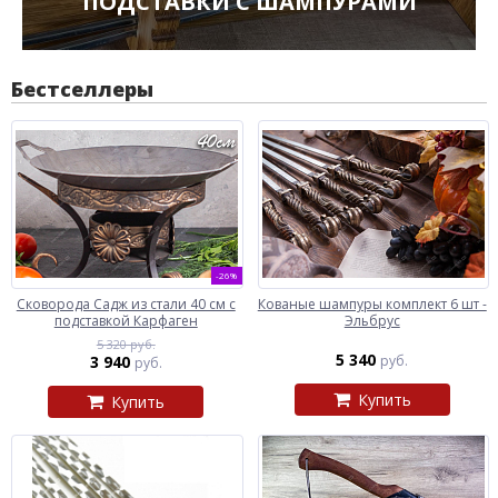
ПОДСТАВКИ С ШАМПУРАМИ
Бестселлеры
-26%
Сковорода Садж из стали 40 см с
Кованые шампуры комплект 6 шт -
подставкой Карфаген
Эльбрус
5 320 руб.
5 340
3 940
руб.
руб.
Купить
Купить