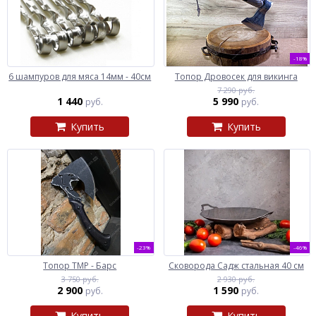
-18%
6 шампуров для мяса 14мм - 40см
Топор Дровосек для викинга
7 290 руб.
1 440
5 990
руб.
руб.
Купить
Купить
-23%
-46%
Топор ТМР - Барс
Сковорода Садж стальная 40 см
3 750 руб.
2 930 руб.
2 900
1 590
руб.
руб.
Купить
Купить