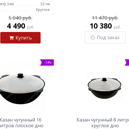
етр (см)
52 см
Круглое
5 040 руб.
11 470 руб.
4 490
10 380
руб.
руб.
Под заказ
Купить
-14%
Казан чугунный 16
Казан чугунный 8 литр
итров плоское дно
круглое дно