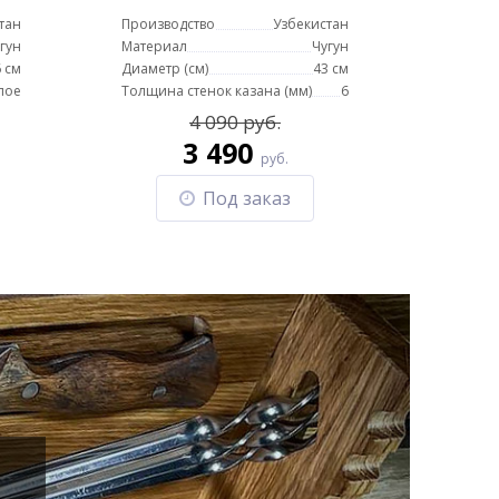
тан
Производство
Узбекистан
гун
Материал
Чугун
 см
Диаметр (см)
43 см
лое
Толщина стенок казана (мм)
6
4 090 руб.
3 490
руб.
Под заказ