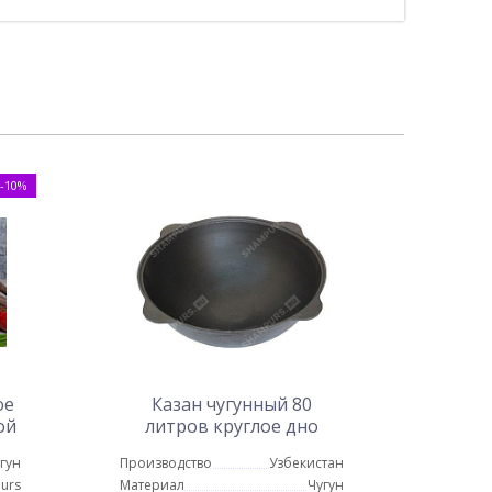
-10%
ое
Казан чугунный 80
ой
литров круглое дно
гун
Производство
Узбекистан
urs
Материал
Чугун