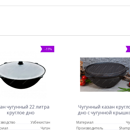
-11%
ан чугунный 22 литра
Чугунный казан кругл
круглое дно
дно с чугунной крышк
12 литров
зводство
Узбекистан
Материал
Чу
риал
Чугун
Производитель
Shamp