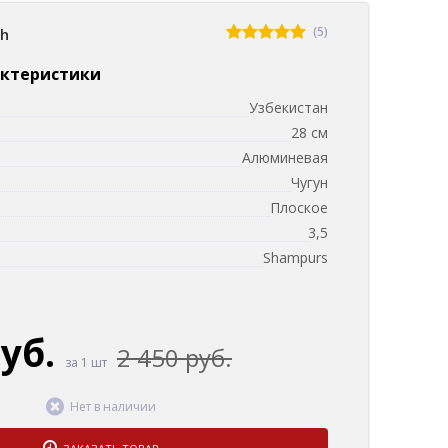
(5)
sh
актеристики
Узбекистан
28 см
Алюминевая
Чугун
Плоское
3,5
Shampurs
руб.
2 450 руб.
за 1 шт
Нет в наличии