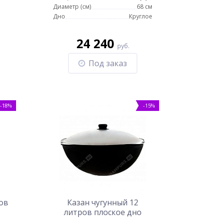
Диаметр (см)
68 см
Дно
Круглое
24 240
руб.
Под заказ
-18%
-15%
ов
Казан чугунный 12
литров плоское дно