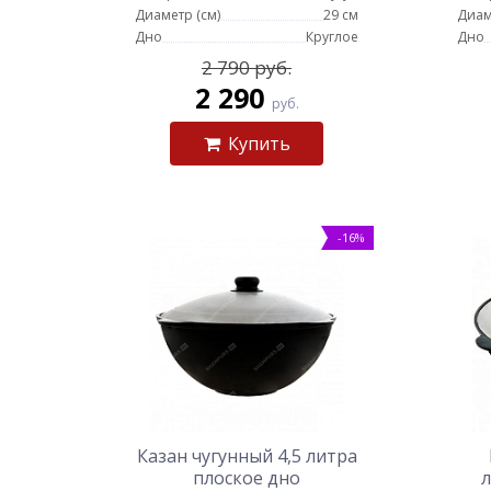
Диаметр (см)
29 см
Диам
Дно
Круглое
Дно
2 790 руб.
2 290
руб.
Купить
-16%
Казан чугунный 4,5 литра
плоское дно
л