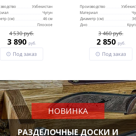
зводство
Узбекистан
Производство
Узбекис
риал
Чугун
Материал
Чу
етр (см)
46 см
Диаметр (см)
36
Плоское
Дно
Круг
4 530 руб.
3 460 руб.
3 890
2 850
руб.
руб.
Под заказ
Под заказ
НОВИНКА
РАЗДЕЛОЧНЫЕ ДОСКИ И