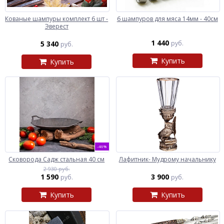
Кованые шампуры комплект 6 шт -
6 шампуров для мяса 14мм - 40см
Эверест
1 440
5 340
руб.
руб.
Купить
Купить
-46%
Сковорода Садж стальная 40 см
Лафитник- Мудрому начальнику
2 930 руб.
1 590
3 900
руб.
руб.
Купить
Купить