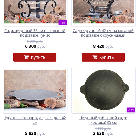
-6%
Садж чугунный 35 см на кованой
Садж чугунный 42 см на кованой
подставке Тунис
подставке с соусницами
6 700 руб.
6 300
8 420
руб.
руб.
Купить
Купить
-17%
Чугунная сковорода для саджа 42
Чугунный узбекский садж
см
(крышка) 35 см
4 380 руб.
5 830
3 630
руб.
руб.