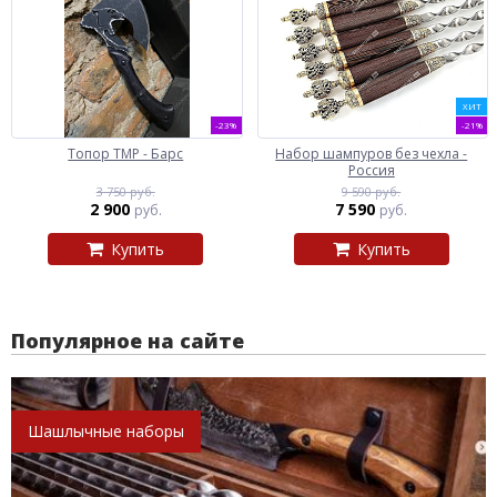
ХИТ
-23%
-21%
Топор ТМР - Барс
Набор шампуров без чехла -
Россия
3 750 руб.
9 590 руб.
2 900
7 590
руб.
руб.
Купить
Купить
Популярное на сайте
Шашлычные наборы