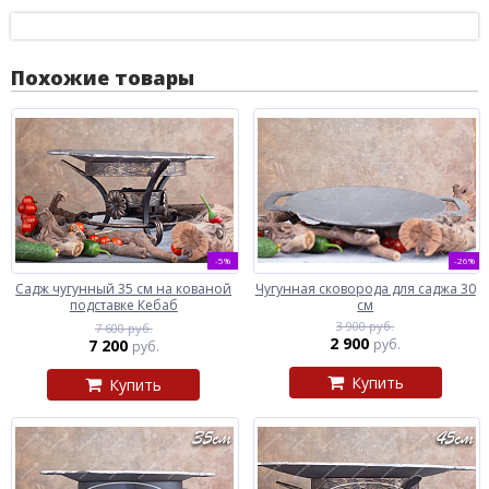
Похожие товары
-5%
-26%
Садж чугунный 35 см на кованой
Чугунная сковорода для саджа 30
подставке Кебаб
см
3 900 руб.
7 600 руб.
2 900
7 200
руб.
руб.
Купить
Купить