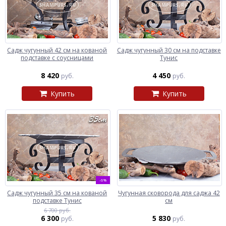
Садж чугунный 42 см на кованой
Садж чугунный 30 см на подставке
подставке с соусницами
Тунис
8 420
4 450
руб.
руб.
Купить
Купить
-6%
Садж чугунный 35 см на кованой
Чугунная сковорода для саджа 42
подставке Тунис
см
6 700 руб.
6 300
5 830
руб.
руб.