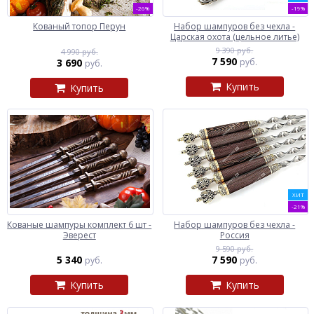
-26%
-19%
Кованый топор Перун
Набор шампуров без чехла -
Царская охота (цельное литье)
9 390 руб.
4 990 руб.
7 590
3 690
руб.
руб.
Купить
Купить
ХИТ
-21%
Кованые шампуры комплект 6 шт -
Набор шампуров без чехла -
Эверест
Россия
9 590 руб.
5 340
7 590
руб.
руб.
Купить
Купить