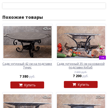
Похожие товары
-5%
Садж чугунный 42 см на подставке
Садж чугунный 35 см на кованой
Тунис
подставке Кебаб
7 600 руб.
7 200
7 380
руб.
руб.
Купить
Купить