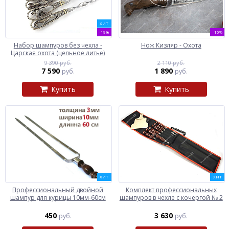
ХИТ
-19%
-10%
Набор шампуров без чехла -
Нож Кизляр - Охота
Царская охота (цельное литье)
9 390 руб.
2 110 руб.
7 590
1 890
руб.
руб.
Купить
Купить
ХИТ
ХИТ
Профессиональный двойной
Комплект профессиональных
шампур для курицы 10мм-60см
шампуров в чехле с кочергой № 2
450
3 630
руб.
руб.