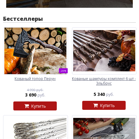
Бестселлеры
-26%
Кованый топор Перун
Кованые шампуры комплект 6 шт -
Эльбрус
4 990 руб.
5 340
3 690
руб.
руб.
Купить
Купить