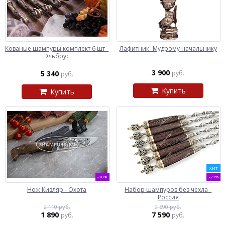
Кованые шампуры комплект 6 шт -
Лафитник- Мудрому начальнику
Эльбрус
3 900
5 340
руб.
руб.
Купить
Купить
ХИТ
-10%
-21%
Нож Кизляр - Охота
Набор шампуров без чехла -
Россия
2 110 руб.
9 590 руб.
1 890
7 590
руб.
руб.