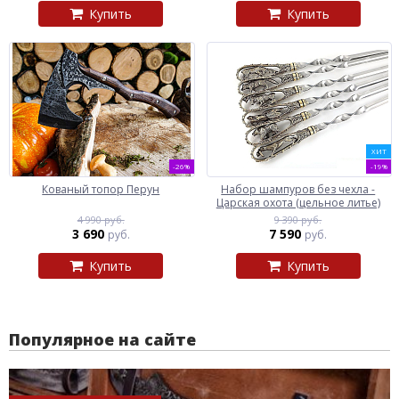
Купить
Купить
ХИТ
-26%
-19%
Кованый топор Перун
Набор шампуров без чехла -
Царская охота (цельное литье)
4 990 руб.
9 390 руб.
3 690
7 590
руб.
руб.
Купить
Купить
Популярное на сайте