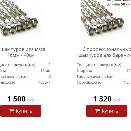
 шампуров для мяса
6 профессиональных
16мм - 40см
шампуров для барани
10мм - 50см
ина шампура в (мм)
3
Толщина шампура в (мм)
ина
16 мм
Ширина
10
чая длина в (см)
40
Рабочая длина в (см)
зводство
Россия
Производство
Рос
1 500
1 320
руб.
руб.
Купить
Купить