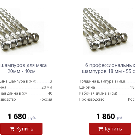
 шампуров для мяса
6 профессиональных
20мм - 40см
шампуров 18 мм - 55 
ина шампура в (мм)
3
Толщина шампура в (мм)
ина
20 мм
Ширина
18
чая длина в (см)
40
Рабочая длина в (см)
зводство
Россия
Производство
Рос
1 680
1 860
руб.
руб.
Купить
Купить