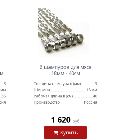
6 шампуров для мяса
см
18мм - 40см
3
Толщина шампура в (мм)
3
 мм
Ширина
18 мм
55
Рабочая длина в (см)
40
сия
Производство
Россия
1 620
руб.
Купить