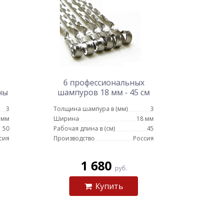
6 профессиональных
ны
шампуров 18 мм - 45 см
3
Толщина шампура в (мм)
3
 мм
Ширина
18 мм
50
Рабочая длина в (см)
45
сия
Производство
Россия
1 680
руб.
Купить