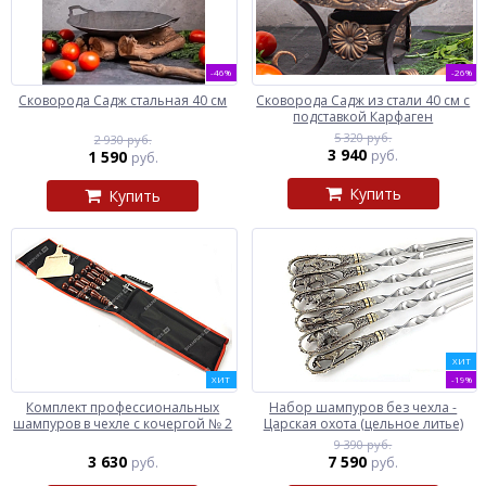
-46%
-26%
Сковорода Садж стальная 40 см
Сковорода Садж из стали 40 см с
подставкой Карфаген
5 320 руб.
2 930 руб.
3 940
1 590
руб.
руб.
Купить
Купить
ХИТ
ХИТ
-19%
Комплект профессиональных
Набор шампуров без чехла -
шампуров в чехле с кочергой № 2
Царская охота (цельное литье)
9 390 руб.
3 630
7 590
руб.
руб.