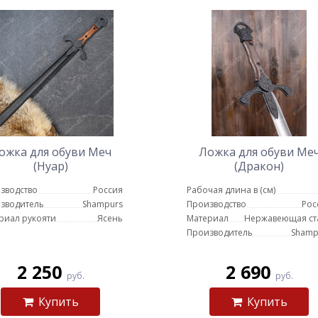
ожка для обуви Меч
Ложка для обуви Ме
(Нуар)
(Дракон)
зводство
Россия
Рабочая длина в (см)
зводитель
Shampurs
Производство
Рос
риал рукояти
Ясень
Материал
Нержавеющая ст
Производитель
Shamp
2 250
2 690
руб.
руб.
Купить
Купить