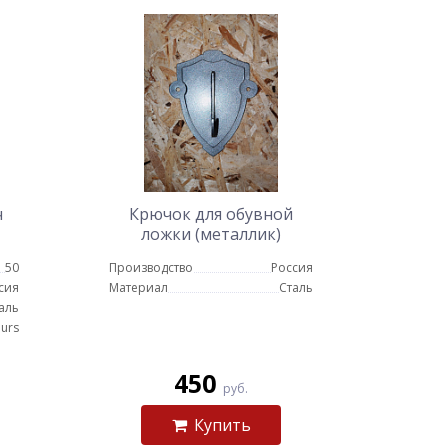
ч
Крючок для обувной
ложки (металлик)
50
Производство
Россия
сия
Материал
Сталь
аль
urs
450
руб.
Купить