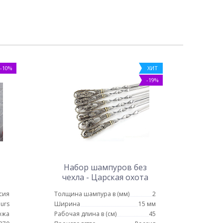
-10%
ХИТ
-19%
Набор шампуров без
чехла - Царская охота
(цельное литье)
сия
Толщина шампура в (мм)
2
urs
Ширина
15 мм
ожа
Рабочая длина в (см)
45