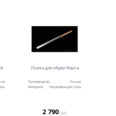
ой
Ложка для обуви Ямата
сия
Производство
Россия
аль
Материал
Нержавеющая сталь
2 790
руб.