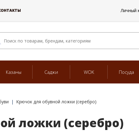
Личный 
КОНТАКТЫ
Казаны
Саджи
WOK
Посуда
буви
Крючок для обувной ложки (серебро)
ой ложки (серебро)