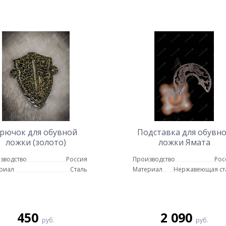
рючок для обувной
Подставка для обувн
ложки (золото)
ложки Ямата
зводство
Россия
Производство
Рос
риал
Сталь
Материал
Нержавеющая ст
450
2 090
руб.
руб.