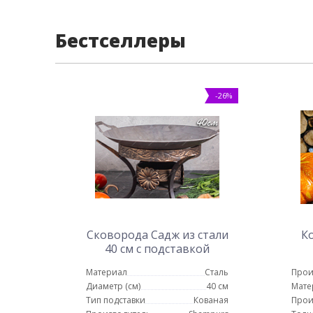
Бестселлеры
-26%
Сковорода Садж из стали
К
40 см с подставкой
Карфаген
Материал
Сталь
Прои
Диаметр (см)
40 см
Мате
Тип подставки
Кованая
Прои