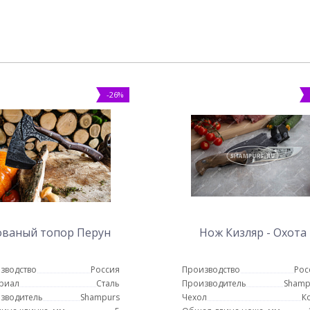
-26%
ованый топор Перун
Нож Кизляр - Охота
зводство
Россия
Производство
Рос
риал
Сталь
Производитель
Shamp
зводитель
Shampurs
Чехол
К