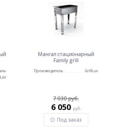
ный
Мангал стационарный
Family grill
аль
Производитель
GrillLux
lLux
7 030 руб.
6 050
руб.
Под заказ