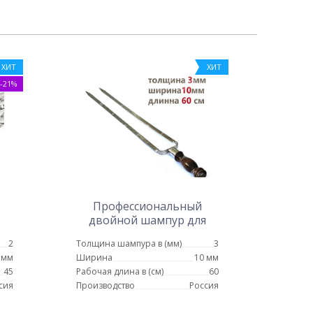
ХИТ
ХИТ
-21%
з
Профессиональный
двойной шампур для
курицы 10мм-60см
2
Толщина шампура в (мм)
3
 мм
Ширина
10 мм
45
Рабочая длина в (см)
60
сия
Производство
Россия