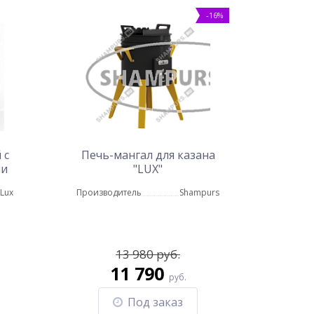
-16%
 с
Печь-мангал для казана
ми
"LUX"
lLux
Производитель
Shampurs
13 980 руб.
11 790
руб.
Под заказ