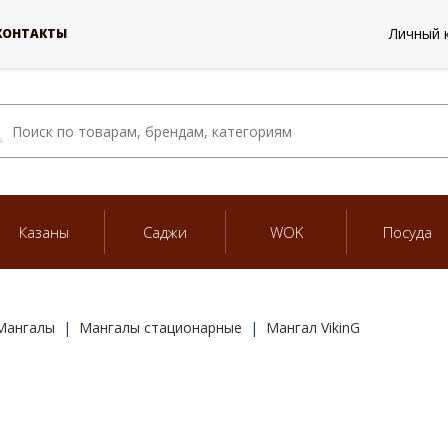
Личный 
КОНТАКТЫ
Казаны
Саджи
WOK
Посуда
Мангалы
Мангалы стационарные
Мангал VikinG