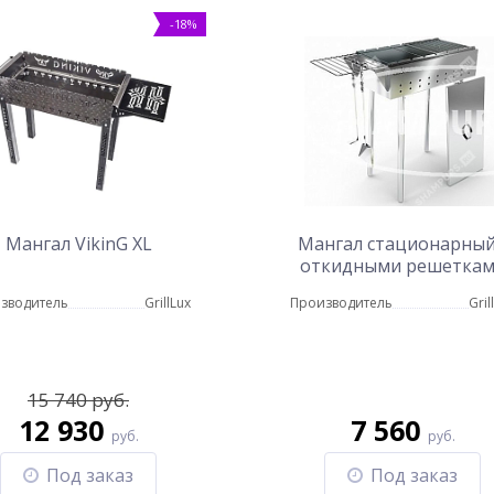
-18%
Мангал VikinG XL
Мангал стационарный
откидными решетка
Praktika B
зводитель
GrillLux
Производитель
Gril
15 740 руб.
12 930
7 560
руб.
руб.
Под заказ
Под заказ