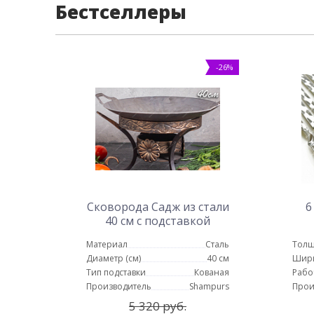
Бестселлеры
-26%
Сковорода Садж из стали
6
40 см с подставкой
Карфаген
Материал
Сталь
Толщ
Диаметр (см)
40 см
Шир
Тип подставки
Кованая
Рабо
Производитель
Shampurs
Прои
5 320 руб.