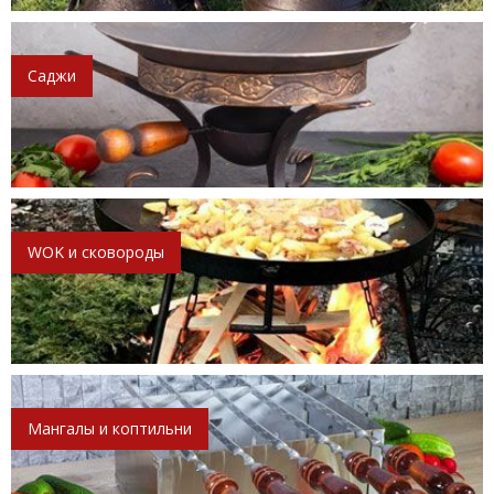
Саджи
WOK и сковороды
Мангалы и коптильни