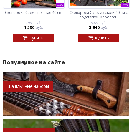
-46%
-26%
Сковорода Садж стальная 40 см
Сковорода Садж из стали 40 см с
подставкой Карфаген
2 930 руб.
5 320 руб.
1 590
3 940
руб.
руб.
Купить
Купить
Популярное на сайте
Шашлычные наборы