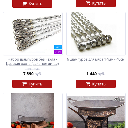
Купить
Купить
ХИТ
-19%
Набор шампуров без чехла -
6 шампуров для мяса 14мм - 40см
Царская охота (цельное литье)
9 390 руб.
7 590
1 440
руб.
руб.
Купить
Купить