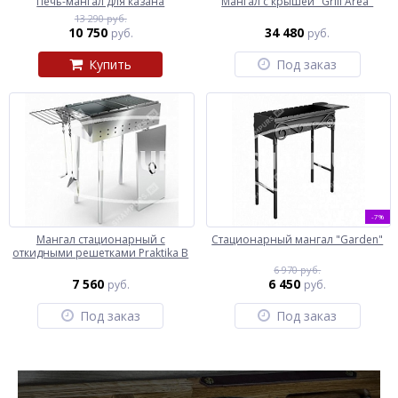
Печь-мангал для казана
Мангал с крышей "Grill Area"
13 290 руб.
10 750
34 480
руб.
руб.
Купить
Под заказ
-7%
Мангал стационарный с
Стационарный мангал "Garden"
откидными решетками Praktika B
6 970 руб.
7 560
6 450
руб.
руб.
Под заказ
Под заказ