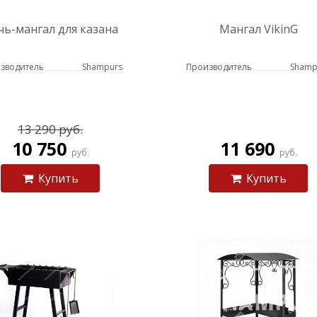
чь-мангал для казана
Мангал VikinG
зводитель
Shampurs
Производитель
Shamp
13 290 руб.
10 750
11 690
руб.
руб.
Купить
Купить