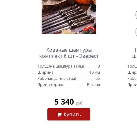
Кованые шампуры
комплект 6 шт - Эверест
ш
руч
Толщина шампура в (мм)
3
Толщ
Ширина
10 мм
Шир
Рабочая длина в (см)
55
Рабо
Производство
Россия
Прои
5 340
руб.
Купить