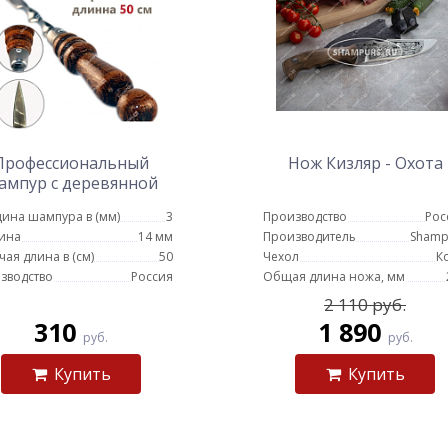
Профессиональный
Нож Кизляр - Охота
ампур с деревянной
кой для люля кебаб 14
ина шампура в (мм)
3
Производство
Рос
мм - 50 см
ина
14 мм
Производитель
Shamp
чая длина в (см)
50
Чехол
К
зводство
Россия
Общая длина ножа, мм
2 110 руб.
310
1 890
руб.
руб.
Купить
Купить