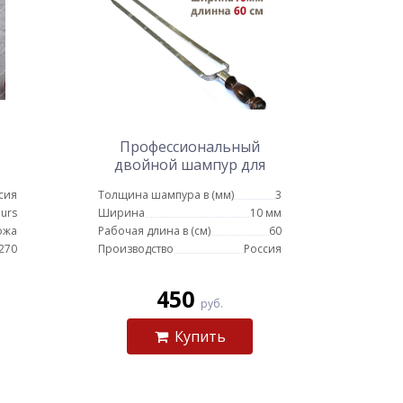
Профессиональный
двойной шампур для
курицы 10мм-60см
сия
Толщина шампура в (мм)
3
urs
Ширина
10 мм
ожа
Рабочая длина в (см)
60
270
Производство
Россия
450
руб.
Купить