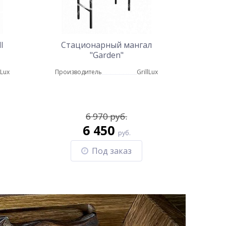
l
Стационарный мангал
"Garden"
lLux
Производитель
GrillLux
6 970 руб.
6 450
руб.
Под заказ