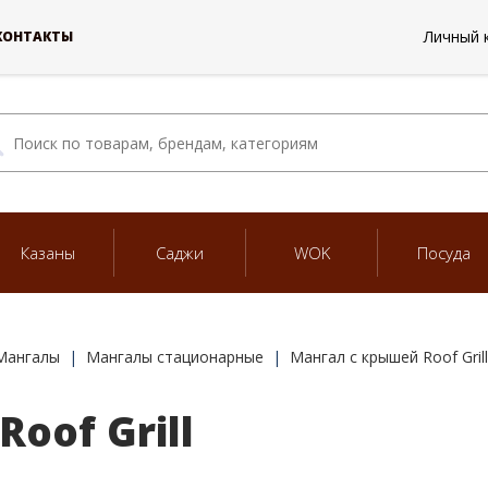
Личный 
КОНТАКТЫ
Казаны
Саджи
WOK
Посуда
Мангалы
Мангалы стационарные
Мангал с крышей Roof Grill
oof Grill