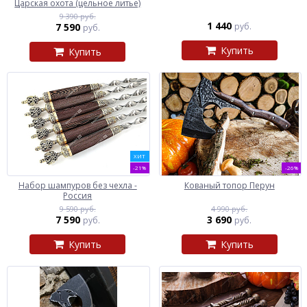
Царская охота (цельное литье)
9 390 руб.
1 440
7 590
руб.
руб.
Купить
Купить
ХИТ
-21%
-26%
Набор шампуров без чехла -
Кованый топор Перун
Россия
9 590 руб.
4 990 руб.
7 590
3 690
руб.
руб.
Купить
Купить