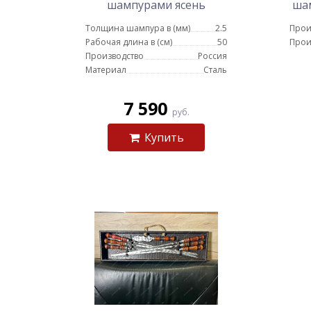
шампурами ясень
шам
Толщина шампура в (мм)
2.5
Прои
Рабочая длина в (см)
50
Прои
Производство
Россия
Материал
Сталь
7 590
руб.
Купить