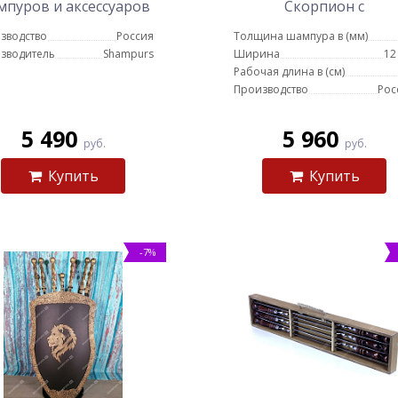
пуров и аксессуаров
Скорпион с
профессиональными
зводство
Россия
Толщина шампура в (мм)
шампурами
зводитель
Shampurs
Ширина
12
Рабочая длина в (см)
Производство
Рос
5 490
5 960
руб.
руб.
Купить
Купить
-7%