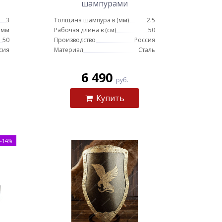
шампурами
3
Толщина шампура в (мм)
2.5
 мм
Рабочая длина в (см)
50
50
Производство
Россия
сия
Материал
Сталь
6 490
руб.
Купить
-14%