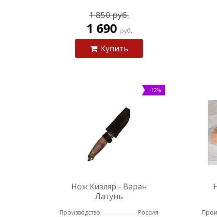
1 850 руб.
1 690
руб.
Купить
-12%
Нож Кизляр - Варан
Латунь
Производство
Россия
Прои