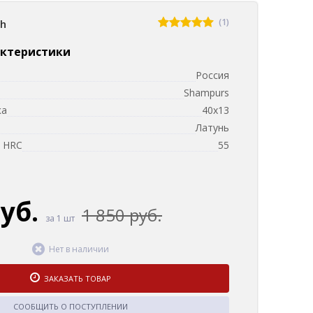
(1)
sh
актеристики
Россия
Shampurs
ка
40х13
и
Латунь
, HRC
55
руб.
1 850 руб.
за 1 шт
Нет в наличии
ЗАКАЗАТЬ ТОВАР
СООБЩИТЬ О ПОСТУПЛЕНИИ