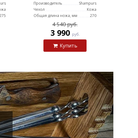
urs
Производитель
Shampurs
ожа
Чехол
Кожа
275
Общая длина ножа, мм
270
4 540 руб.
3 990
руб.
Купить