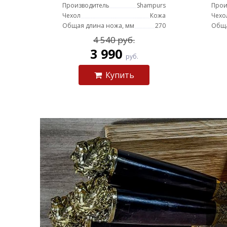
Производитель
Shampurs
Прои
Чехол
Кожа
Чехо
Общая длина ножа, мм
270
Обща
4 540 руб.
3 990
руб.
Купить