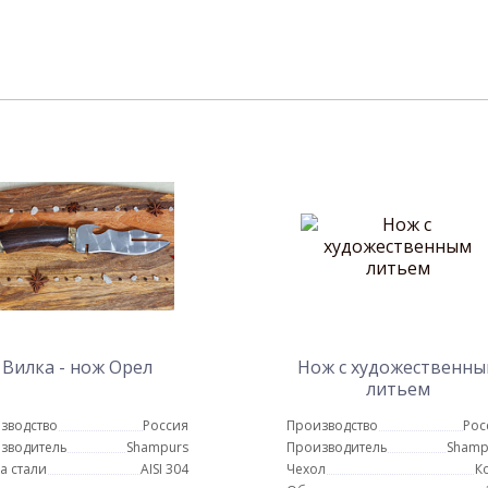
Вилка - нож Орел
Нож с художественн
литьем
зводство
Россия
Производство
Рос
зводитель
Shampurs
Производитель
Shamp
а стали
AISI 304
Чехол
К