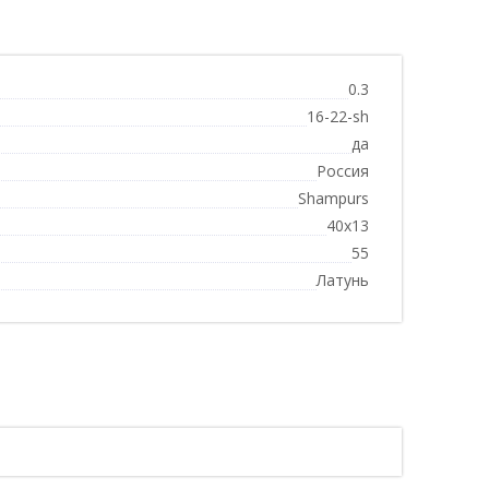
0.3
16-22-sh
да
Россия
Shampurs
40х13
55
Латунь