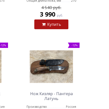
275
Общая длина ножа, мм
270
4 540 руб.
3 990
руб.
Купить
-12%
-12%
к
Нож Кизляр - Пантера
Латунь
сия
Производство
Россия