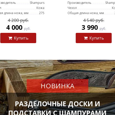
зводитель
Shampurs
Производитель
Shamp
л
Кожа
Чехол
К
я длина ножа, мм
275
Общая длина ножа, мм
4 200 руб.
4 540 руб.
4 000
3 990
руб.
руб.
Купить
Купить
НОВИНКА
РАЗДЕЛОЧНЫЕ ДОСКИ И
ПОДСТАВКИ С ШАМПУРАМИ