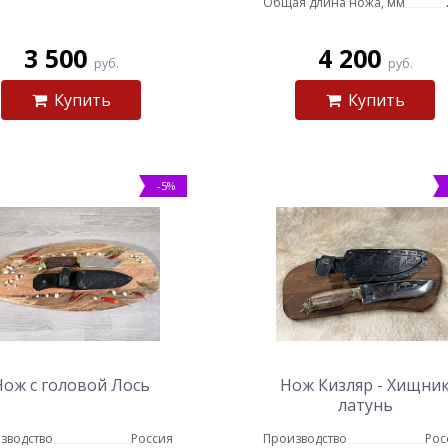
Общая длина ножа, мм
3 500
4 200
руб.
руб.
Купить
Купить
-5%
Нож с головой Лось
Нож Кизляр - Хищни
латунь
зводство
Россия
Производство
Рос