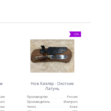
-12%
ым
Нож Кизляр - Охотник
Латунь
сия
Производство
Россия
urs
Производитель
Shampurs
ожа
Чехол
Кожа