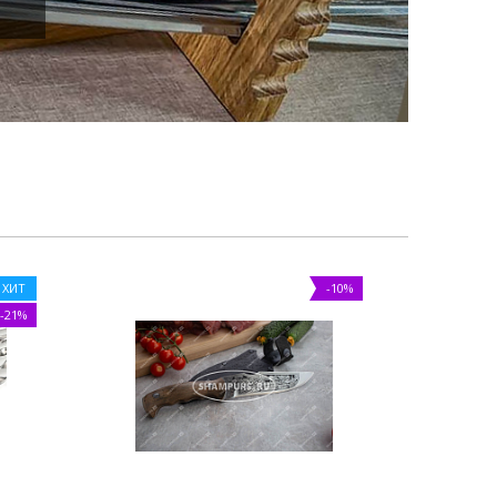
ХИТ
-10%
-21%