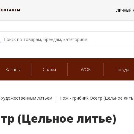
Личный 
КОНТАКТЫ
Казаны
Саджи
WOK
Посуда
 художественным литьем
Нож - грибник Осетр (Цельное лить
тр (Цельное литье)