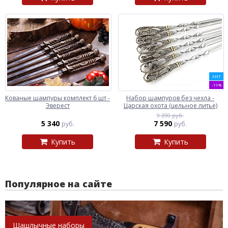
ХИТ
-19%
Кованые шампуры комплект 6 шт -
Набор шампуров без чехла -
Эверест
Царская охота (цельное литье)
9 390 руб.
5 340
7 590
руб.
руб.
Купить
Купить
Популярное на сайте
Шашлычные наборы