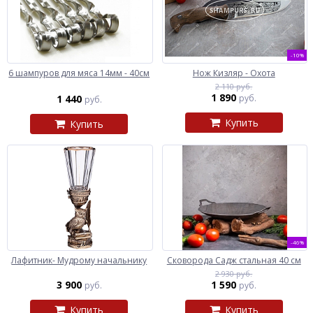
-10%
6 шампуров для мяса 14мм - 40см
Нож Кизляр - Охота
2 110 руб.
1 890
1 440
руб.
руб.
Купить
Купить
-46%
Лафитник- Мудрому начальнику
Сковорода Садж стальная 40 см
2 930 руб.
3 900
1 590
руб.
руб.
Купить
Купить