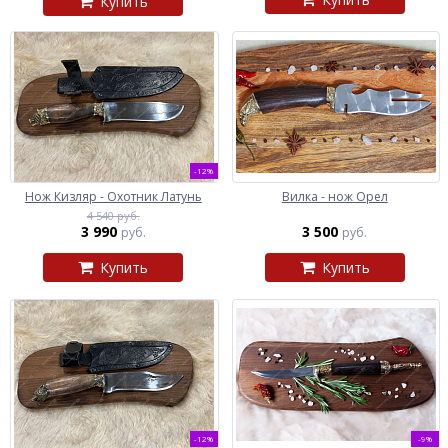
Купить
-12%
Нож Кизляр - Охотник Латунь
Вилка - нож Орел
4 540 руб.
3 990
3 500
руб.
руб.
Купить
Купить
-12%
-9%