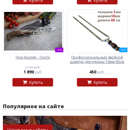
Купить
Купить
-10%
ХИТ
Нож Кизляр - Охота
Профессиональный двойной
шампур для курицы 10мм-60см
2 110 руб.
1 890
450
руб.
руб.
Купить
Купить
Популярное на сайте
Шашлычные наборы