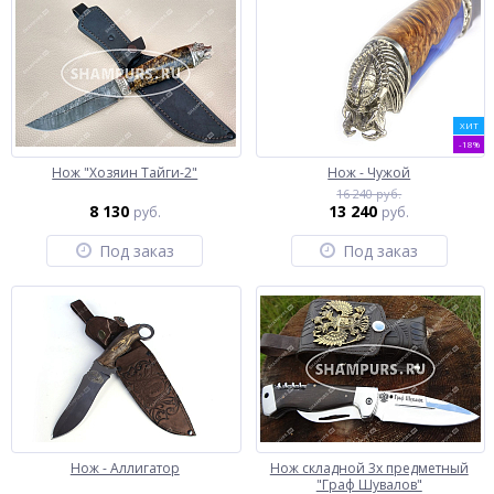
ХИТ
-18%
Нож "Хозяин Тайги-2"
Нож - Чужой
16 240 руб.
8 130
13 240
руб.
руб.
Под заказ
Под заказ
Нож - Аллигатор
Нож складной 3х предметный
"Граф Шувалов"