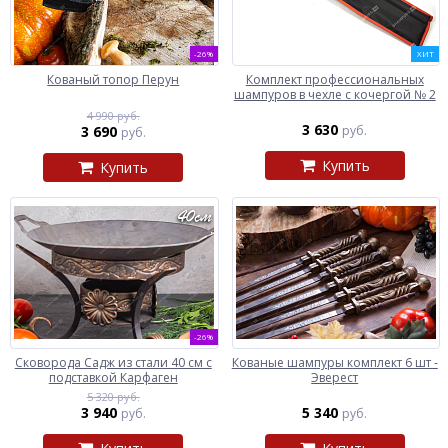
-26%
ХИТ
Кованый топор Перун
Комплект профессиональных
шампуров в чехле с кочергой № 2
4 990 руб.
3 630
3 690
руб.
руб.
Купить
Купить
-26%
Сковорода Садж из стали 40 см с
Кованые шампуры комплект 6 шт -
подставкой Карфаген
Эверест
5 320 руб.
3 940
5 340
руб.
руб.