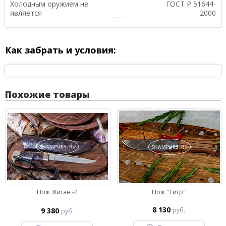
Холодным оружием не
ГОСТ Р 51644-
является
2000
Как забрать и условия:
Похожие товары
Нож Жиган -2
Нож "Тигр"
8 130
9 380
руб.
руб.