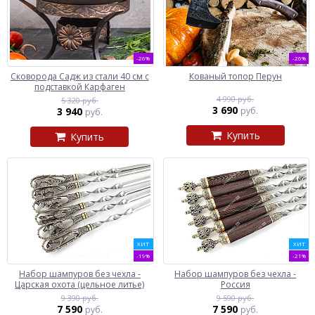
-26%
-26%
Сковорода Садж из стали 40 см с
Кованый топор Перун
подставкой Карфаген
4 990 руб.
5 320 руб.
3 690
3 940
руб.
руб.
Купить
Купить
ХИТ
ХИТ
-19%
-21%
Набор шампуров без чехла -
Набор шампуров без чехла -
Царская охота (цельное литье)
Россия
9 390 руб.
9 590 руб.
7 590
7 590
руб.
руб.