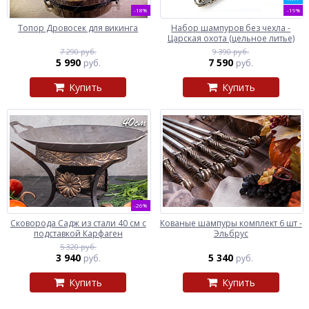
-18%
-19%
Топор Дровосек для викинга
Набор шампуров без чехла -
Царская охота (цельное литье)
7 290 руб.
9 390 руб.
5 990
7 590
руб.
руб.
Купить
Купить
-26%
Сковорода Садж из стали 40 см с
Кованые шампуры комплект 6 шт -
подставкой Карфаген
Эльбрус
5 320 руб.
3 940
5 340
руб.
руб.
Купить
Купить