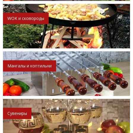
WOK и сковороды
Мангалы и коптильни
Сувениры