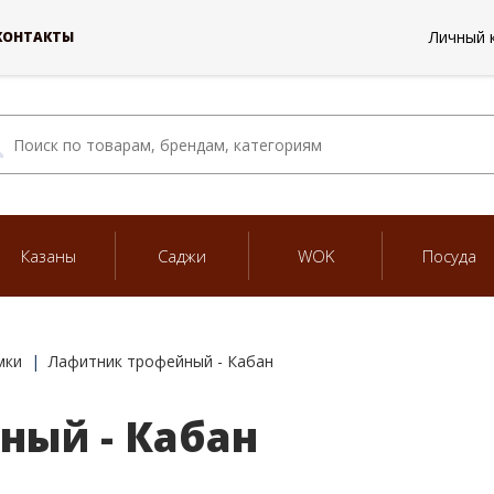
Личный 
КОНТАКТЫ
Казаны
Саджи
WOK
Посуда
мки
Лафитник трофейный - Кабан
ный - Кабан