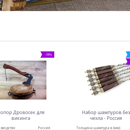
-18%
опор Дровосек для
Набор шампуров бе
викинга
чехла - Россия
зводство
Россия
Толщина шампура в (мм)