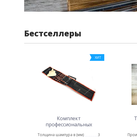
Бестселлеры
ХИТ
Комплект
Т
профессиональных
шампуров в чехле с
Толщина шампура в (мм)
3
Прои
кочергой № 2