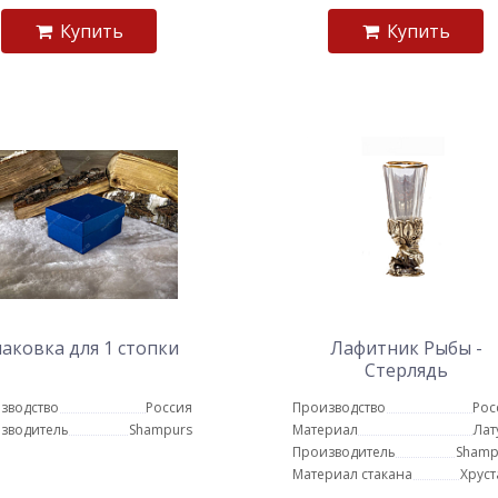
Купить
Купить
аковка для 1 стопки
Лафитник Рыбы -
Стерлядь
зводство
Россия
Производство
Рос
зводитель
Shampurs
Материал
Лат
Производитель
Shamp
Материал стакана
Хруст