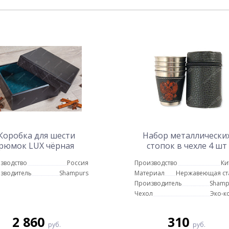
Коробка для шести
Набор металлически
рюмок LUX чёрная
стопок в чехле 4 шт
(малые 20 мл)
зводство
Россия
Производство
Ки
зводитель
Shampurs
Материал
Нержавеющая ст
Производитель
Shamp
Чехол
Эко-к
2 860
310
руб.
руб.