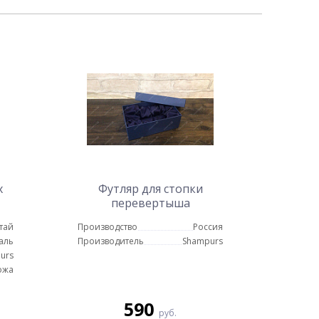
х
Футляр для стопки
перевертыша
тай
Производство
Россия
аль
Производитель
Shampurs
urs
ожа
590
руб.