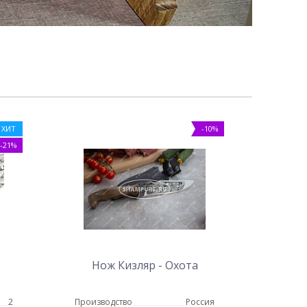
ХИТ
-10%
-21%
з
Нож Кизляр - Охота
2
Производство
Россия