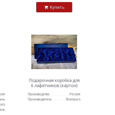
Купить
Подарочная коробка для
6 лафитников (картон)
сия
Производство
Россия
унь
Производитель
Shampurs
urs
аль