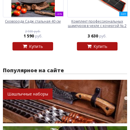
-46%
ХИТ
Сковорода Садж стальная 40 см
Комплект профессиональных
шампуров в чехле с кочергой № 2
2 930 руб.
1 590
3 630
руб.
руб.
Купить
Купить
Популярное на сайте
Шашлычные наборы