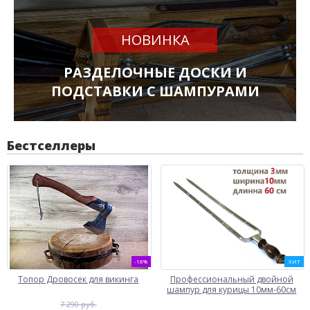
НОВИНКА
РАЗДЕЛОЧНЫЕ ДОСКИ И
ПОДСТАВКИ С ШАМПУРАМИ
Бестселлеры
-18%
ХИТ
Топор Дровосек для викинга
Профессиональный двойной
шампур для курицы 10мм-60см
7 290 руб.