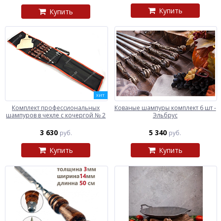
Купить
Купить
ХИТ
Комплект профессиональных
Кованые шампуры комплект 6 шт -
шампуров в чехле с кочергой № 2
Эльбрус
3 630
5 340
руб.
руб.
Купить
Купить