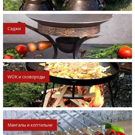
Саджи
WOK и сковороды
Мангалы и коптильни