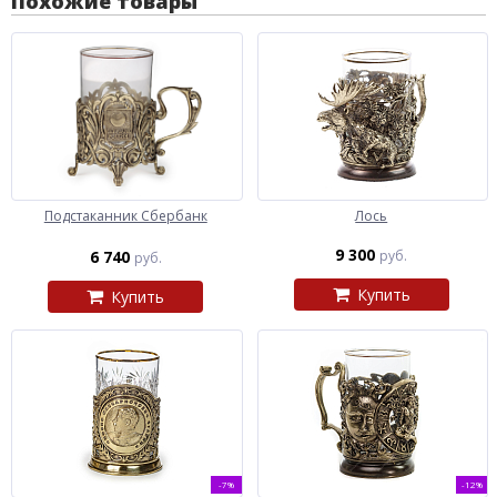
Похожие товары
Подстаканник Сбербанк
Лось
9 300
6 740
руб.
руб.
Купить
Купить
-7%
-12%