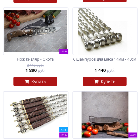
-10%
Нож Кизляр - Охота
6 шампуров для мяса 14мм - 40см
2 110 руб.
1 890
1 440
руб.
руб.
Купить
Купить
ХИТ
-21%
-46%