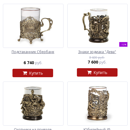
-12%
Подстаканник Сбербанк
Знаки зодиака "Дева"
8 600 руб.
7 600
6 740
руб.
руб.
Купить
Купить
Охотники на привале
Юбилейный 45