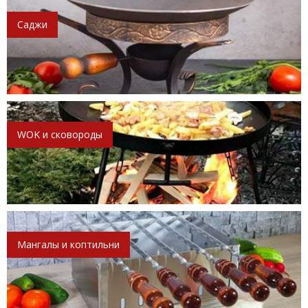
Саджи
WOK и сковороды
Мангалы и коптильни