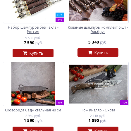
ХИТ
-21%
Набор шампуров без чехла -
Кованые шампуры комплект 6 шт -
Россия
Эльбрус
9 590 руб.
5 340
7 590
руб.
руб.
Купить
Купить
-46%
-10%
Сковорода Садж стальная 40 см
Нож Кизляр - Охота
2 930 руб.
2 110 руб.
1 590
1 890
руб.
руб.
Купить
Купить