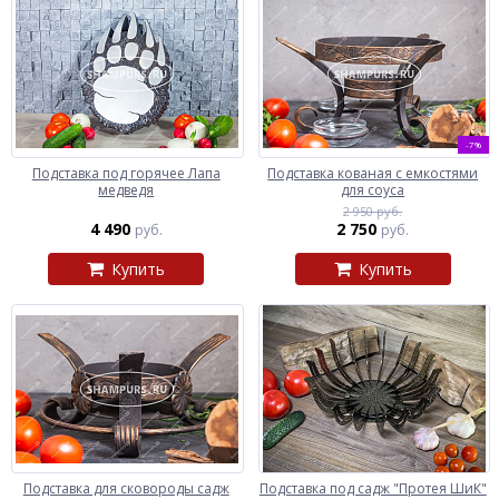
-7%
Подставка под горячее Лапа
Подставка кованая с емкостями
медведя
для соуса
2 950 руб.
4 490
2 750
руб.
руб.
Купить
Купить
Подставка для сковороды садж
Подставка под садж "Протея ШиК"