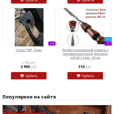
ХИТ
-23%
%
Топор ТМР - Барс
Профессиональный шампур с
деревянной ручкой для люля
кебаб 14 мм - 50 см
3 750 руб.
2 900
310
руб.
руб.
Купить
Купить
Популярное на сайте