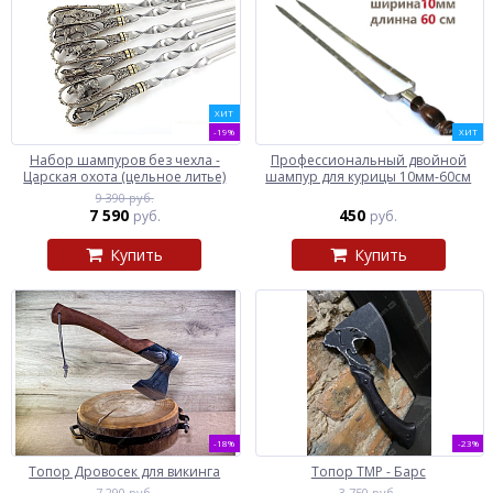
ХИТ
-19%
ХИТ
Набор шампуров без чехла -
Профессиональный двойной
Царская охота (цельное литье)
шампур для курицы 10мм-60см
9 390 руб.
7 590
450
руб.
руб.
Купить
Купить
-18%
-23%
Топор Дровосек для викинга
Топор ТМР - Барс
7 290 руб.
3 750 руб.