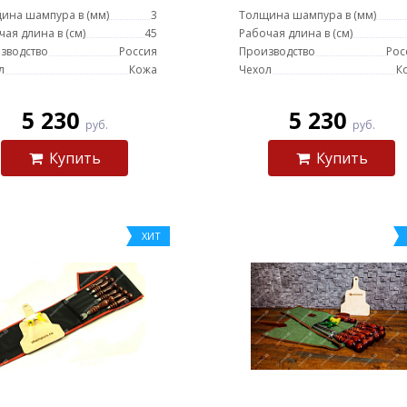
(коричневый)
(сандал)
ина шампура в (мм)
3
Толщина шампура в (мм)
чая длина в (см)
45
Рабочая длина в (см)
зводство
Россия
Производство
Рос
л
Кожа
Чехол
К
5 230
5 230
руб.
руб.
Купить
Купить
ХИТ