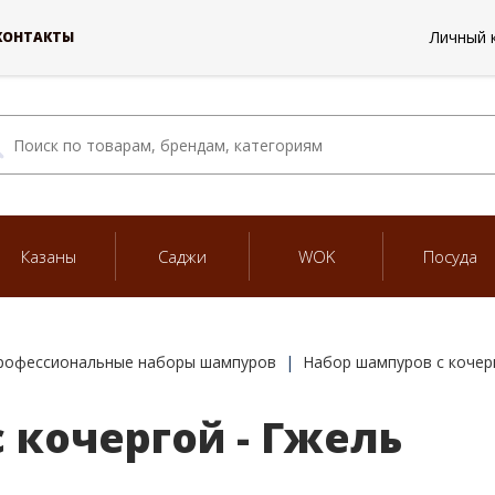
Личный 
КОНТАКТЫ
Казаны
Саджи
WOK
Посуда
рофессиональные наборы шампуров
Набор шампуров с кочер
 кочергой - Гжель