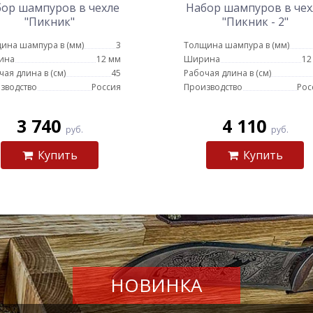
ор шампуров в чехле
Набор шампуров в чех
"Пикник"
"Пикник - 2"
ина шампура в (мм)
3
Толщина шампура в (мм)
ина
12 мм
Ширина
12
чая длина в (см)
45
Рабочая длина в (см)
зводство
Россия
Производство
Рос
3 740
4 110
руб.
руб.
Купить
Купить
НОВИНКА