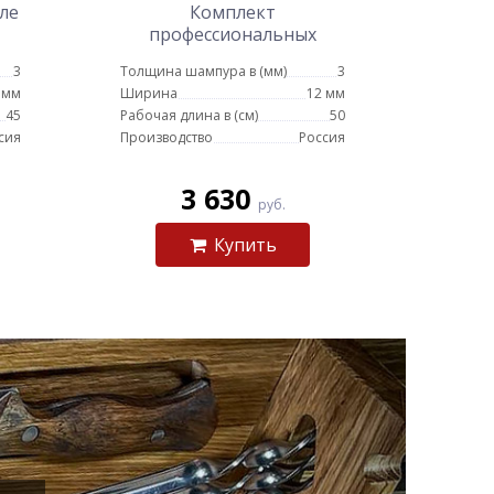
ле
Комплект
профессиональных
шампуров в чехле с
3
Толщина шампура в (мм)
3
кочергой № 2
 мм
Ширина
12 мм
45
Рабочая длина в (см)
50
сия
Производство
Россия
3 630
руб.
Купить