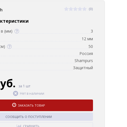
(0)
sh
актеристики
в (мм)
3
12 мм
см)
50
Россия
Shampurs
Защитный
руб.
за 1 шт
Нет в наличии
ЗАКАЗАТЬ ТОВАР
СООБЩИТЬ О ПОСТУПЛЕНИИ
СРАВНИТЬ