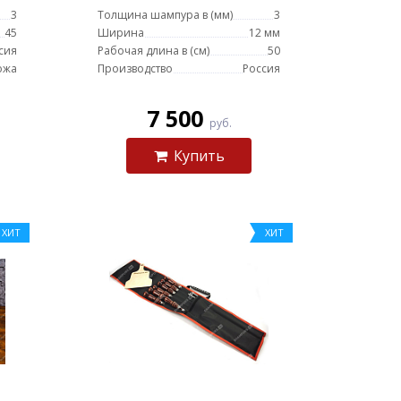
централ с гравировкой
3
Толщина шампура в (мм)
3
на лезвии
45
Ширина
12 мм
сия
Рабочая длина в (см)
50
ожа
Производство
Россия
7 500
руб.
Купить
ХИТ
ХИТ