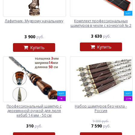
ХИТ
Лафитник- Мудрому начальнику
Комплект профессиональных
шампуров в чехле с кочергой № 2
3 630
3 900
руб.
руб.
Купить
Купить
ХИТ
ХИТ
%
-21%
Профессиональный шампур с
Набор шампуров без чехла -
деревянной ручкой для люля
Россия
кебаб 14 мм - 50 см
9 590 руб.
310
7 590
руб.
руб.