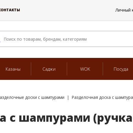
Личный 
КОНТАКТЫ
Казаны
Саджи
WOK
Посуда
азделочные доски с шампурами
Разделочная доска с шампурам
а с шампурами (ручка