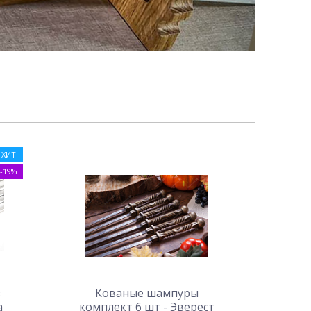
ХИТ
-19%
з
Кованые шампуры
а
комплект 6 шт - Эверест