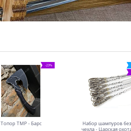
-23%
Топор ТМР - Барс
Набор шампуров бе
чехла - Царская охот