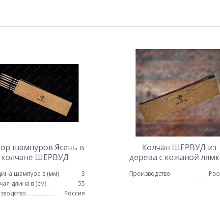
ор шампуров Ясень в
Колчан ШЕРВУД из
колчане ШЕРВУД
дерева с кожаной лям
ина шампура в (мм)
3
Производство
Рос
чая длина в (см)
55
зводство
Россия