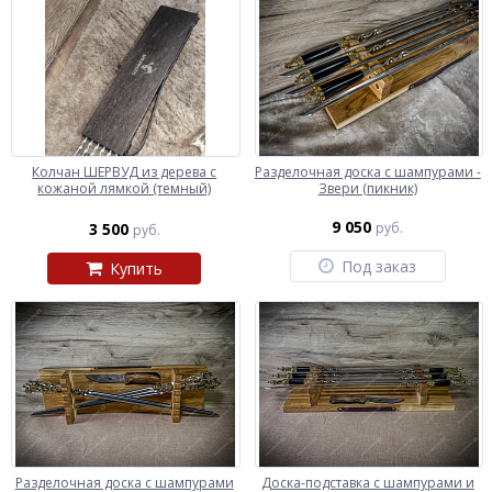
Колчан ШЕРВУД из дерева с
Разделочная доска с шампурами -
кожаной лямкой (темный)
Звери (пикник)
9 050
3 500
руб.
руб.
Под заказ
Купить
Разделочная доска с шампурами
Доска-подставка с шампурами и