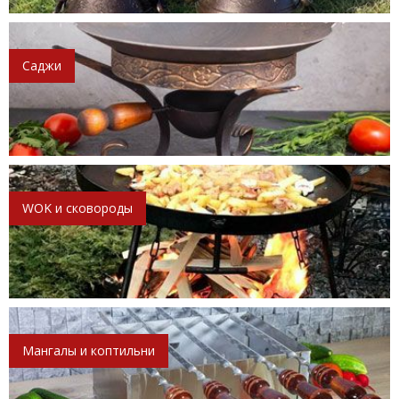
Саджи
WOK и сковороды
Мангалы и коптильни