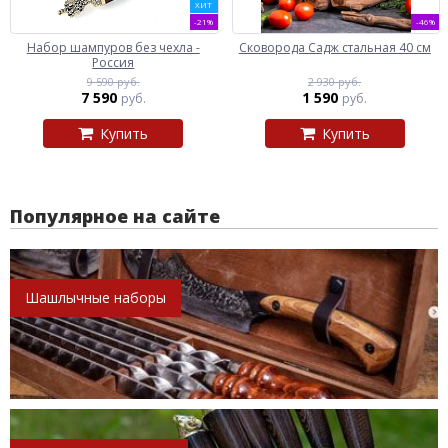
ХИТ
-21%
-46%
Набор шампуров без чехла -
Сковорода Садж стальная 40 см
Россия
9 590 руб.
2 930 руб.
7 590
1 590
руб.
руб.
Купить
Купить
Популярное на сайте
Шашлычные наборы