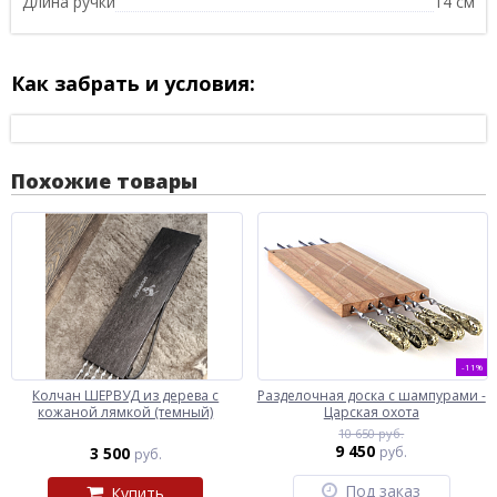
Длина ручки
14 см
Как забрать и условия:
Похожие товары
-11%
Колчан ШЕРВУД из дерева с
Разделочная доска с шампурами -
кожаной лямкой (темный)
Царская охота
10 650 руб.
9 450
3 500
руб.
руб.
Под заказ
Купить