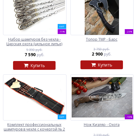
ХИТ
-19%
-23%
Набор шампуров без чехла -
Топор ТМР - Барс
Царская охота (цельное литье)
3 750 руб.
9 390 руб.
2 900
7 590
руб.
руб.
Купить
Купить
ХИТ
-10%
Комплект профессиональных
Нож Кизляр - Охота
шампуров в чехле с кочергой № 2
2 110 руб.