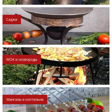
Саджи
WOK и сковороды
Мангалы и коптильни