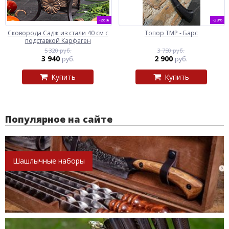
-26%
-23%
Сковорода Садж из стали 40 см с
Топор ТМР - Барс
подставкой Карфаген
5 320 руб.
3 750 руб.
3 940
2 900
руб.
руб.
Купить
Купить
Популярное на сайте
Шашлычные наборы