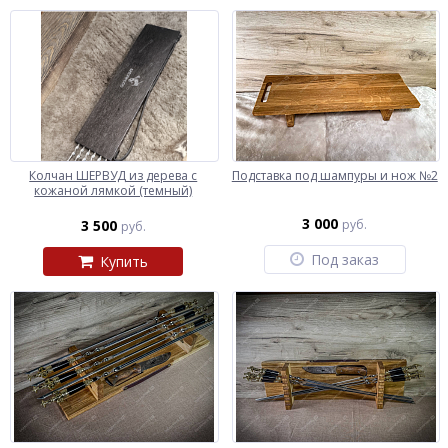
Колчан ШЕРВУД из дерева с
Подставка под шампуры и нож №2
кожаной лямкой (темный)
3 000
3 500
руб.
руб.
Под заказ
Купить