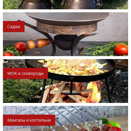
Саджи
WOK и сковороды
Мангалы и коптильни