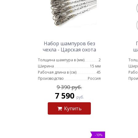
Набор шампуров без
чехла - Царская охота
ш
(цельное литье)
руч
Толщина шампура в (мм)
2
Толщ
Ширина
15 мм
Шир
Рабочая длина в (см)
45
Рабо
Производство
Россия
Прои
9 390 руб.
7 590
руб.
Купить
-10%