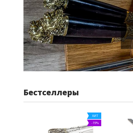
Бестселлеры
ХИТ
-19%