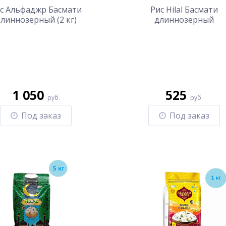
с Альфаджр Басмати
Рис Hilal Басмати
линнозерный (2 кг)
длиннозерный
пропаренный (1 кг)
1 050
525
руб.
руб.
Под заказ
Под заказ