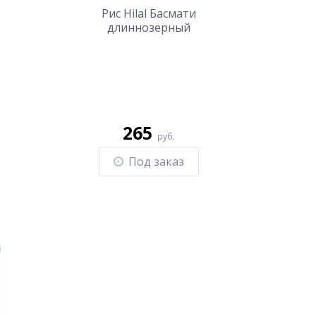
Рис Hilal Басмати
длиннозерный
пропаренный (0,5 кг)
265
руб.
Под заказ