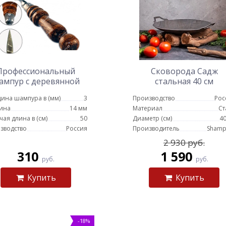
Профессиональный
Сковорода Садж
ампур с деревянной
стальная 40 см
кой для люля кебаб 14
ина шампура в (мм)
3
Производство
Рос
мм - 50 см
ина
14 мм
Материал
Ст
чая длина в (см)
50
Диаметр (см)
40
зводство
Россия
Производитель
Shamp
2 930 руб.
310
1 590
руб.
руб.
Купить
Купить
-18%