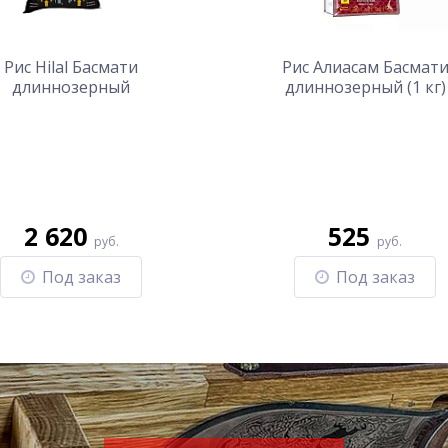
Рис Hilal Басмати
Рис Алиасам Басмат
длиннозерный
длиннозерный (1 кг)
пропаренный (5 кг)
2 620
525
руб.
руб.
Под заказ
Под заказ