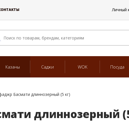
Личный 
КОНТАКТЫ
Казаны
Саджи
WOK
Посуда
фаджр Басмати длиннозерный (5 кг)
мати длиннозерный (5