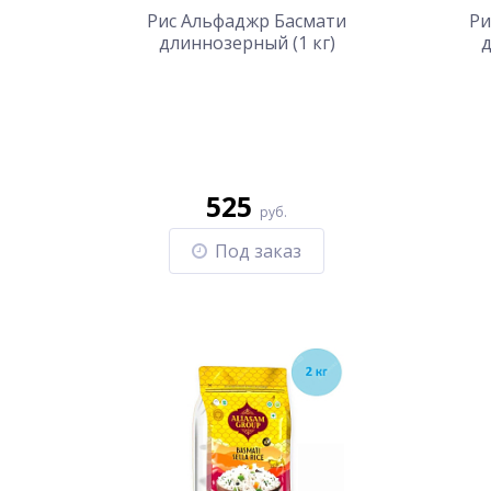
Рис Альфаджр Басмати
Ри
длиннозерный (1 кг)
д
525
руб.
Под заказ