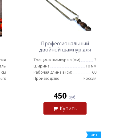
Профессиональный
двойной шампур для
курицы 10мм-60см
сия
Толщина шампура в (мм)
3
аль
Ширина
10 мм
 см
Рабочая длина в (см)
60
urs
Производство
Россия
450
руб.
Купить
ХИТ