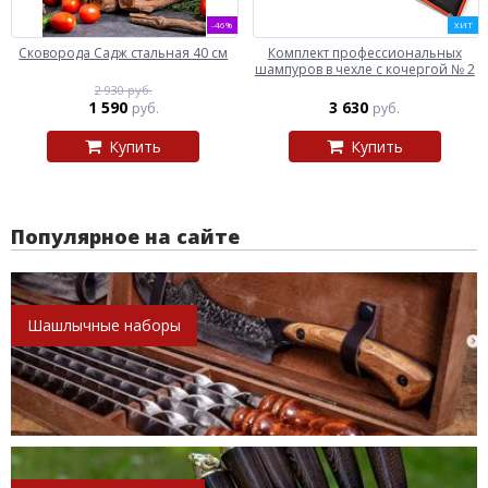
-46%
ХИТ
Сковорода Садж стальная 40 см
Комплект профессиональных
шампуров в чехле с кочергой № 2
2 930 руб.
1 590
3 630
руб.
руб.
Купить
Купить
Популярное на сайте
Шашлычные наборы