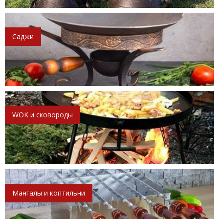
Саджи
WOK и сковороды
Мангалы и коптильни