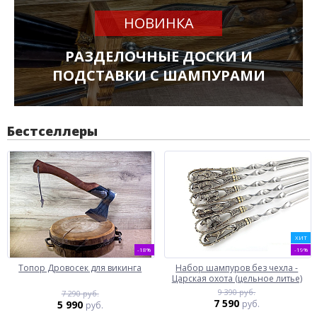
НОВИНКА
РАЗДЕЛОЧНЫЕ ДОСКИ И
ПОДСТАВКИ С ШАМПУРАМИ
Бестселлеры
ХИТ
-18%
-19%
Топор Дровосек для викинга
Набор шампуров без чехла -
Царская охота (цельное литье)
9 390 руб.
7 290 руб.
7 590
5 990
руб.
руб.