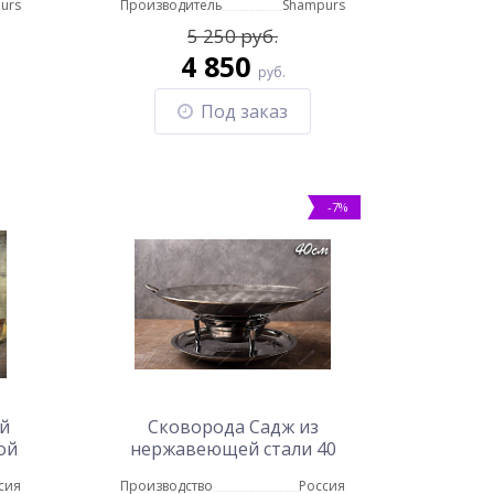
urs
Производитель
Shampurs
5 250 руб.
4 850
руб.
Под заказ
-7%
й
Сковорода Садж из
ой
нержавеющей стали 40
см с профессиональной
сия
Производство
Россия
подставкой