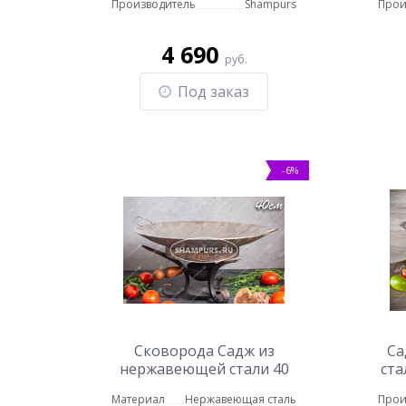
Производитель
Shampurs
Прои
4 690
руб.
Под заказ
-6%
Сковорода Садж из
Са
нержавеющей стали 40
ста
см на подставке с
Материал
Нержавеющая сталь
Прои
зольником