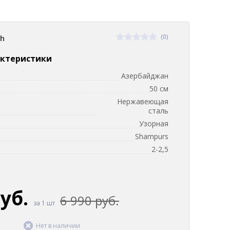
(0)
sh
актеристики
Азербайджан
50 см
Нержавеющая
сталь
Узорная
Shampurs
2-2,5
руб.
6 990 руб.
за 1 шт
Нет в наличии