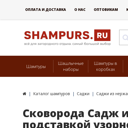
ОПЛАТА И ДОСТАВКА
О НАС
ОПТОВИКАМ
Шашлычные
Шампуры в
Шампуры
наборы
коробках
Каталог шампуров
Саджи
Саджи из нерж
Сковорода Садж и
подставкой узорн