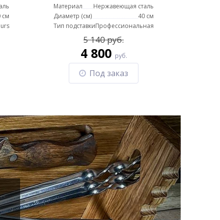
аль
Материал
Нержавеющая сталь
 см
Диаметр (см)
40 см
urs
Тип подставки
Профессиональная
5 140 руб.
4 800
руб.
Под заказ