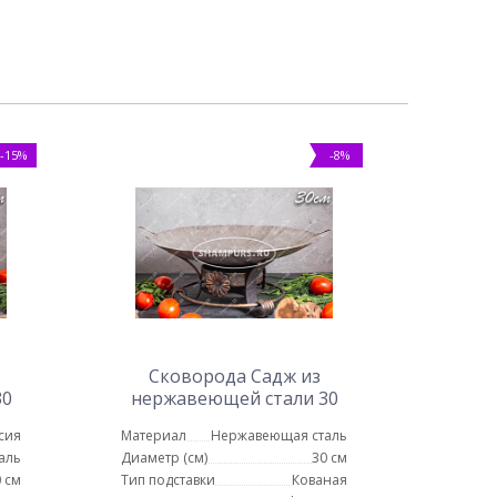
-15%
-8%
Сковорода Садж из
30
нержавеющей стали 30
см с подставкой классика
сия
Материал
Нержавеющая сталь
аль
Диаметр (см)
30 см
 см
Тип подставки
Кованая