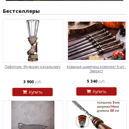
Бестселлеры
Лафитник- Мудрому начальнику
Кованые шампуры комплект 6 шт -
Эверест
5 340
3 900
руб.
руб.
Купить
Купить