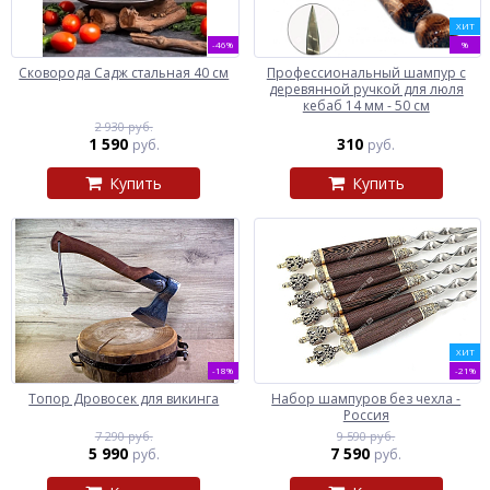
ХИТ
-46%
%
Сковорода Садж стальная 40 см
Профессиональный шампур с
деревянной ручкой для люля
кебаб 14 мм - 50 см
2 930 руб.
1 590
310
руб.
руб.
Купить
Купить
ХИТ
-18%
-21%
Топор Дровосек для викинга
Набор шампуров без чехла -
Россия
7 290 руб.
9 590 руб.
5 990
7 590
руб.
руб.