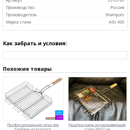
Артикул
35-05-sh
Производство
Россия
Производитель
Shampurs
Марка стали
AISI 430
Как забрать и условия:
Похожие товары
ХИТ
-27%
Профессиональная сетка для
Решетка-гриль из нержавеющей
барбекю из толстого
стали 30х22 см