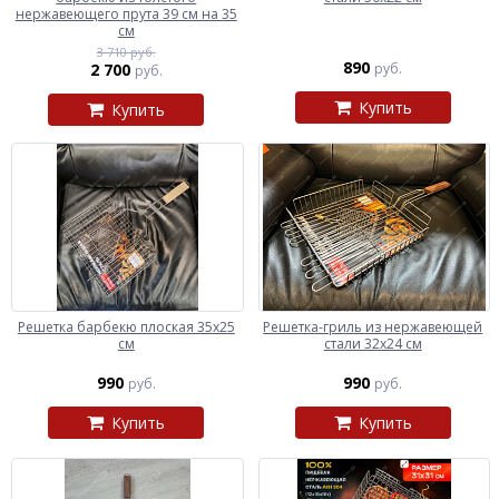
нержавеющего прута 39 см на 35
см
3 710 руб.
890
2 700
руб.
руб.
Купить
Купить
Решетка барбекю плоская 35х25
Решетка-гриль из нержавеющей
см
стали 32х24 см
990
990
руб.
руб.
Купить
Купить