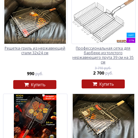
ХИТ
-27%
Решетка-гриль из нержавеющей
Профессиональная сетка для
стали 32х24 см
барбекю из толстого
нержавеющего прута 39 см на 35
см
3 710 руб.
2 700
990
руб.
руб.
Купить
Купить