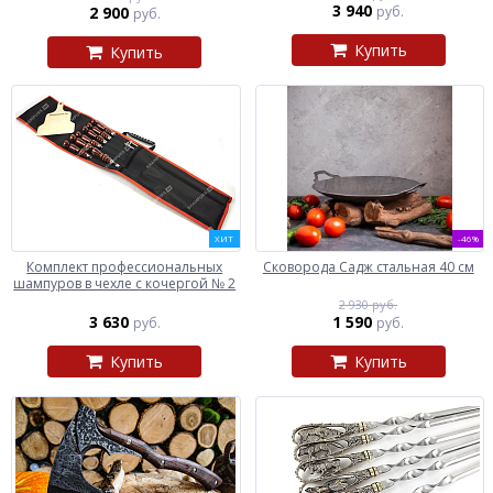
3 940
2 900
руб.
руб.
Купить
Купить
ХИТ
-46%
Комплект профессиональных
Сковорода Садж стальная 40 см
шампуров в чехле с кочергой № 2
2 930 руб.
3 630
1 590
руб.
руб.
Купить
Купить