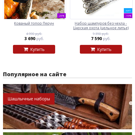
ХИТ
-26%
-19%
Кованый топор Перун
Набор шампуров без чехла -
Царская охота (цельное литье)
4 990 руб.
9 390 руб.
3 690
7 590
руб.
руб.
Купить
Купить
Популярное на сайте
Шашлычные наборы