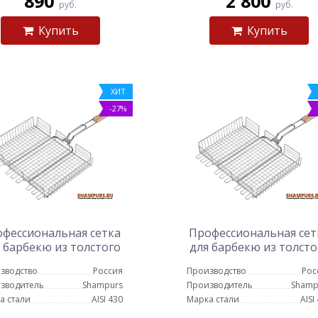
890
2 800
руб.
руб.
Купить
Купить
ХИТ
-27%
фессиональная сетка
Профессиональная сет
 барбекю из толстого
для барбекю из толсто
ржавеющего прута 39
нержавеющего прута 
зводство
Россия
Производство
Рос
см на 35 см
см на 32 см
зводитель
Shampurs
Производитель
Shamp
а стали
AISI 430
Марка стали
AISI