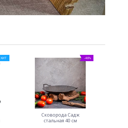
ХИТ
-46%
Сковорода Садж
я
стальная 40 см