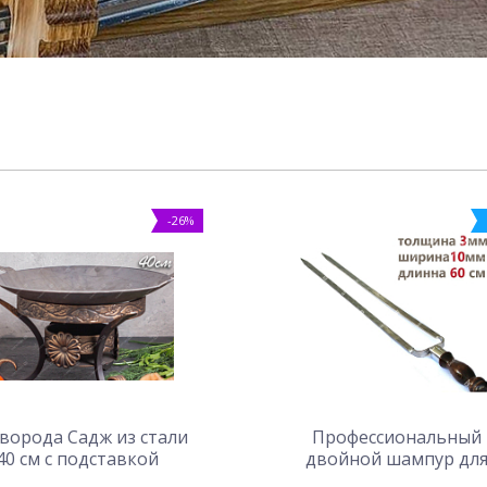
-26%
ворода Садж из стали
Профессиональный
40 см с подставкой
двойной шампур дл
Карфаген
курицы 10мм-60см