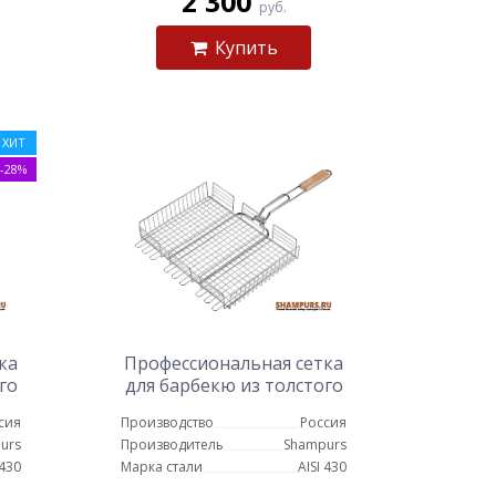
2 300
руб.
Купить
ХИТ
-28%
ка
Профессиональная сетка
го
для барбекю из толстого
33
нержавеющего прута 50
сия
Производство
Россия
см на 60 см
urs
Производитель
Shampurs
 430
Марка стали
AISI 430