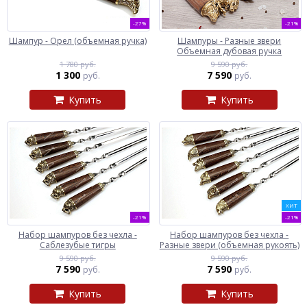
-27%
-21%
Шампур - Орел (объемная ручка)
Шампуры - Разные звери
Объемная дубовая ручка
1 780 руб.
9 590 руб.
1 300
7 590
руб.
руб.
Купить
Купить
ХИТ
-21%
-21%
Набор шампуров без чехла -
Набор шампуров без чехла -
Саблезубые тигры
Разные звери (объемная рукоять)
9 590 руб.
9 590 руб.
7 590
7 590
руб.
руб.
Купить
Купить