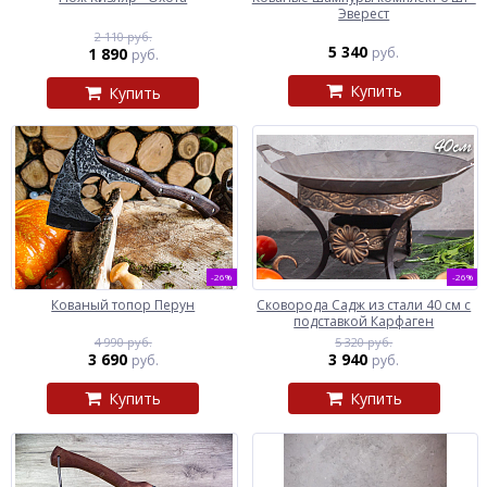
Эверест
2 110 руб.
5 340
1 890
руб.
руб.
Купить
Купить
-26%
-26%
Кованый топор Перун
Сковорода Садж из стали 40 см с
подставкой Карфаген
4 990 руб.
5 320 руб.
3 690
3 940
руб.
руб.
Купить
Купить