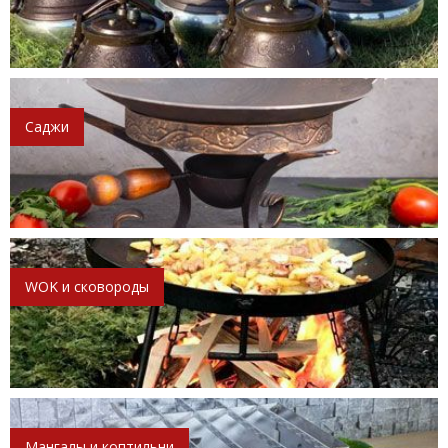
Саджи
WOK и сковороды
Мангалы и коптильни