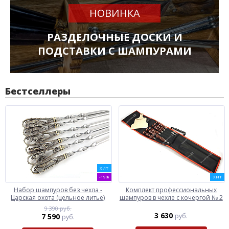
НОВИНКА
РАЗДЕЛОЧНЫЕ ДОСКИ И
ПОДСТАВКИ С ШАМПУРАМИ
Бестселлеры
ХИТ
-19%
ХИТ
Набор шампуров без чехла -
Комплект профессиональных
Царская охота (цельное литье)
шампуров в чехле с кочергой № 2
9 390 руб.
3 630
7 590
руб.
руб.