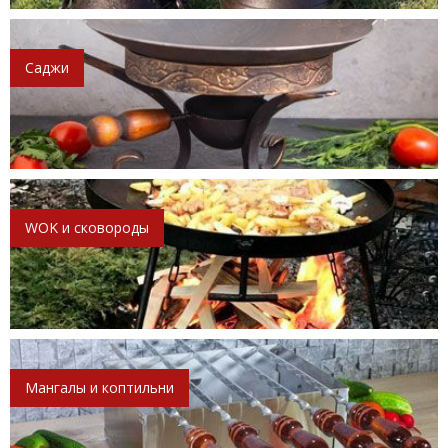
Саджи
WOK и сковороды
Мангалы и коптильни