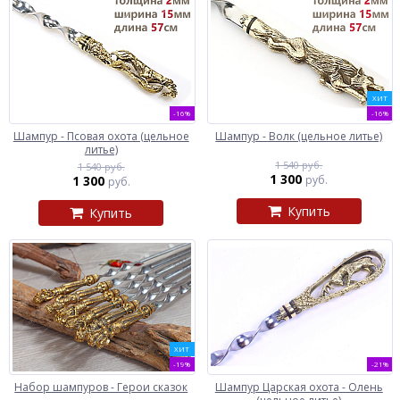
ХИТ
-16%
-16%
Шампур - Псовая охота (цельное
Шампур - Волк (цельное литье)
литье)
1 540 руб.
1 540 руб.
1 300
1 300
руб.
руб.
Купить
Купить
ХИТ
-19%
-21%
Набор шампуров - Герои сказок
Шампур Царская охота - Олень