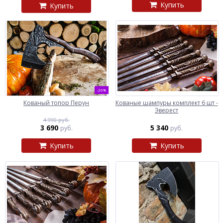
Купить
Купить
-26%
Кованый топор Перун
Кованые шампуры комплект 6 шт -
Эверест
4 990 руб.
3 690
5 340
руб.
руб.
Купить
Купить