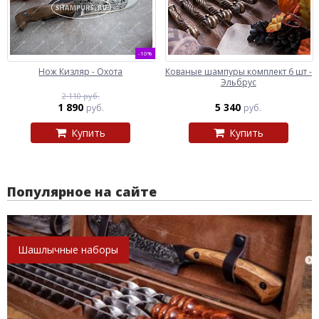
-10%
Нож Кизляр - Охота
Кованые шампуры комплект 6 шт -
Эльбрус
2 110 руб.
1 890
5 340
руб.
руб.
Купить
Купить
Популярное на сайте
Шашлычные наборы