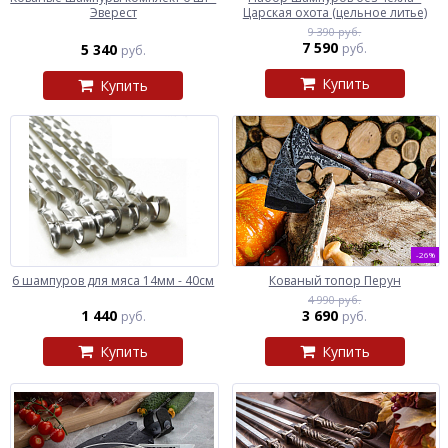
Эверест
Царская охота (цельное литье)
9 390 руб.
7 590
5 340
руб.
руб.
Купить
Купить
-26%
6 шампуров для мяса 14мм - 40см
Кованый топор Перун
4 990 руб.
1 440
3 690
руб.
руб.
Купить
Купить