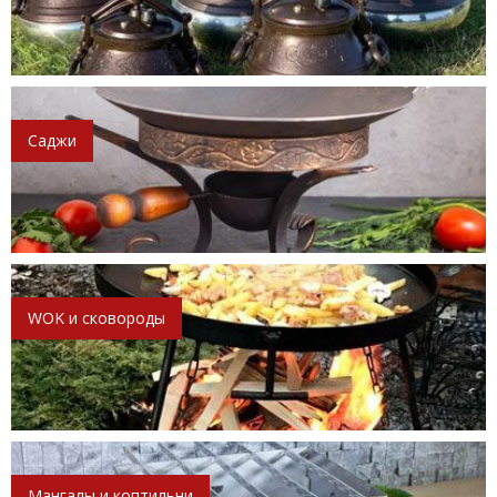
Саджи
WOK и сковороды
Мангалы и коптильни