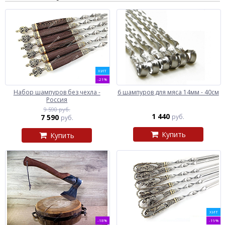
ХИТ
-21%
Набор шампуров без чехла -
6 шампуров для мяса 14мм - 40см
Россия
9 590 руб.
1 440
7 590
руб.
руб.
Купить
Купить
ХИТ
-18%
-19%