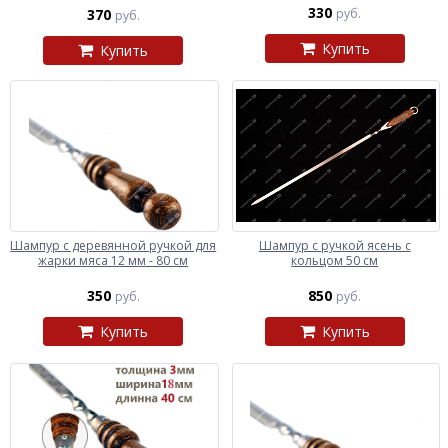
330
370
руб.
руб.
Купить
Купить
Шампур с деревянной ручкой для
Шампур с ручкой ясень с
жарки мяса 12 мм - 80 см
кольцом 50 см
350
850
руб.
руб.
Купить
Купить