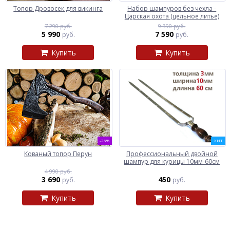
Топор Дровосек для викинга
Набор шампуров без чехла -
Царская охота (цельное литье)
7 290 руб.
9 390 руб.
5 990
7 590
руб.
руб.
Купить
Купить
-26%
ХИТ
Кованый топор Перун
Профессиональный двойной
шампур для курицы 10мм-60см
4 990 руб.
3 690
450
руб.
руб.
Купить
Купить