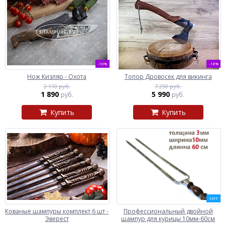
-10%
-18%
Нож Кизляр - Охота
Топор Дровосек для викинга
2 110 руб.
7 290 руб.
1 890
5 990
руб.
руб.
Купить
Купить
ХИТ
Кованые шампуры комплект 6 шт -
Профессиональный двойной
Эверест
шампур для курицы 10мм-60см