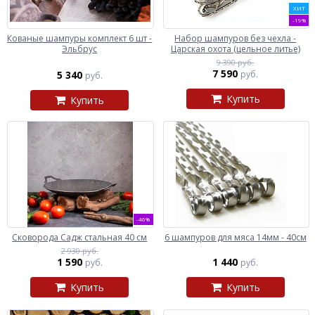
ХИТ
-19%
Кованые шампуры комплект 6 шт -
Набор шампуров без чехла -
Эльбрус
Царская охота (цельное литье)
9 390 руб.
7 590
5 340
руб.
руб.
Купить
Купить
-46%
Сковорода Садж стальная 40 см
6 шампуров для мяса 14мм - 40см
2 930 руб.
1 590
1 440
руб.
руб.
Купить
Купить