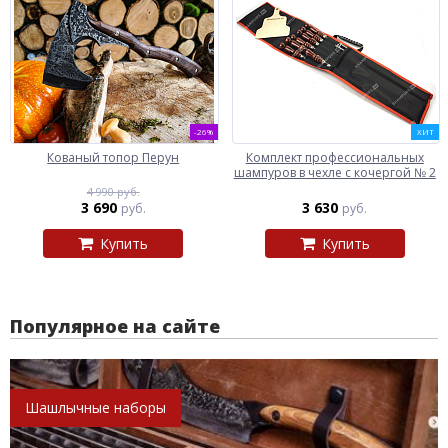
-26%
ХИТ
Кованый топор Перун
Комплект профессиональных
шампуров в чехле с кочергой № 2
4 990 руб.
3 690
3 630
руб.
руб.
Купить
Купить
Популярное на сайте
Шашлычные наборы