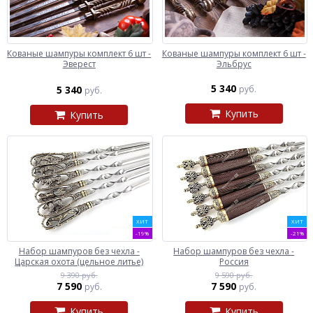
Кованые шампуры комплект 6 шт -
Кованые шампуры комплект 6 шт -
Эверест
Эльбрус
5 340
5 340
руб.
руб.
Купить
Купить
ХИТ
ХИТ
-19%
-21%
Набор шампуров без чехла -
Набор шампуров без чехла -
Царская охота (цельное литье)
Россия
9 390 руб.
9 590 руб.
7 590
7 590
руб.
руб.
Купить
Купить